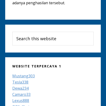
adanya penghasilan tersebut.
Primary
Search
Sidebar
this
website
WEBSITE TERPERCAYA 1
Mustang303
Tesla338
Dewa234
Camaro33
Lexus888