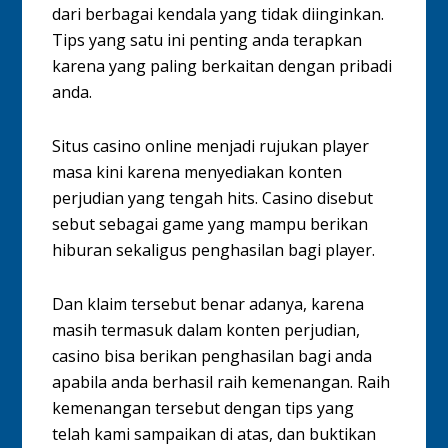
dari berbagai kendala yang tidak diinginkan.
Tips yang satu ini penting anda terapkan
karena yang paling berkaitan dengan pribadi
anda.
Situs casino online menjadi rujukan player
masa kini karena menyediakan konten
perjudian yang tengah hits. Casino disebut
sebut sebagai game yang mampu berikan
hiburan sekaligus penghasilan bagi player.
Dan klaim tersebut benar adanya, karena
masih termasuk dalam konten perjudian,
casino bisa berikan penghasilan bagi anda
apabila anda berhasil raih kemenangan. Raih
kemenangan tersebut dengan tips yang
telah kami sampaikan di atas, dan buktikan