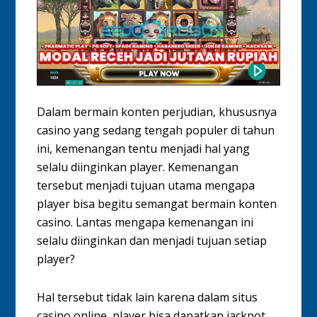
Dalam bermain konten perjudian, khususnya
casino yang sedang tengah populer di tahun
ini, kemenangan tentu menjadi hal yang
selalu diinginkan player. Kemenangan
tersebut menjadi tujuan utama mengapa
player bisa begitu semangat bermain konten
casino.
Lantas mengapa kemenangan ini
selalu diinginkan dan menjadi tujuan setiap
player?
Hal tersebut tidak lain karena dalam situs
casino online, player bisa dapatkan jackpot