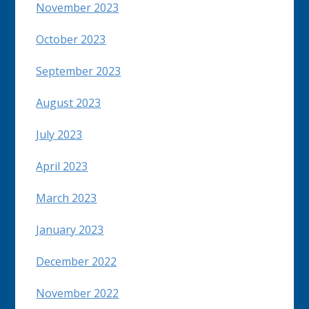
November 2023
October 2023
September 2023
August 2023
July 2023
April 2023
March 2023
January 2023
December 2022
November 2022