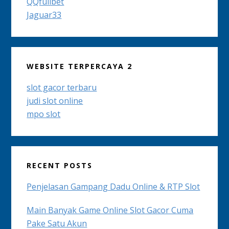
QQfullbet
Jaguar33
WEBSITE TERPERCAYA 2
slot gacor terbaru
judi slot online
mpo slot
RECENT POSTS
Penjelasan Gampang Dadu Online & RTP Slot
Main Banyak Game Online Slot Gacor Cuma
Pake Satu Akun