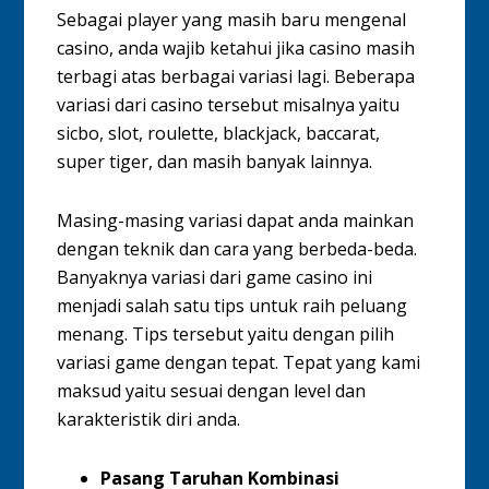
Sebagai player yang masih baru mengenal
casino, anda wajib ketahui jika casino masih
terbagi atas berbagai variasi lagi. Beberapa
variasi dari casino tersebut misalnya yaitu
sicbo, slot, roulette, blackjack, baccarat,
super tiger, dan masih banyak lainnya.
Masing-masing variasi dapat anda mainkan
dengan teknik dan cara yang berbeda-beda.
Banyaknya variasi dari game casino ini
menjadi salah satu tips untuk raih peluang
menang.
Tips tersebut yaitu dengan pilih
variasi game dengan tepat. Tepat yang kami
maksud yaitu sesuai dengan level dan
karakteristik diri anda.
Pasang Taruhan Kombinasi