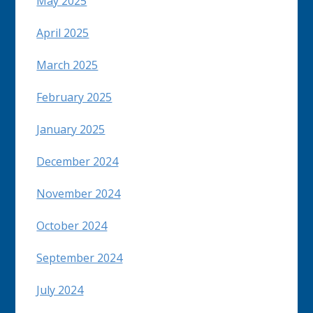
May 2025
April 2025
March 2025
February 2025
January 2025
December 2024
November 2024
October 2024
September 2024
July 2024