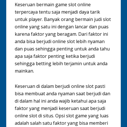
Keseruan bermain game slot online
terpercaya tentu saja menjadi daya tarik
untuk player. Banyak orang bermain judi slot
online yang satu ini dengan lancar dan puas
karena faktor yang beragam. Dari faktor ini
anda bisa berjudi online slot lebih nyaman
dan puas sehingga penting untuk anda tahu
apa saja faktor penting ketika berjudi
sehingga betting lebih terjamin untuk anda
mainkan.
Keseruan di dalam berjudi online slot pasti
bisa membuat anda nyaman saat berjudi dan
di dalam hal ini anda wajib ketahui apa saja
faktor yang menjadi keseruan saat berjudi
online slot di situs. Opsi slot game yang luas
adalah salah satu faktor yang bisa memberi