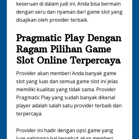
keseruan di dalam judi ini. Anda bisa bermain
dengan seru dan nyaman dari game slot yang
disajikan oleh provider terbaik.
Pragmatic Play Dengan
Ragam Pilihan Game
Slot Online Terpercaya
Provider akan memberi Anda banyak game
slot yang luas dan semua game slot ini jelas
memiliki kualitas yang tidak sama. Provider
Pragmatic Play yang sudah banyak dikenal
player adalah salah satu provider terbaik dan
terpercaya.
Provider ini hadir dengan opsi game yang
luas sehingga hal tersebut akan memberi