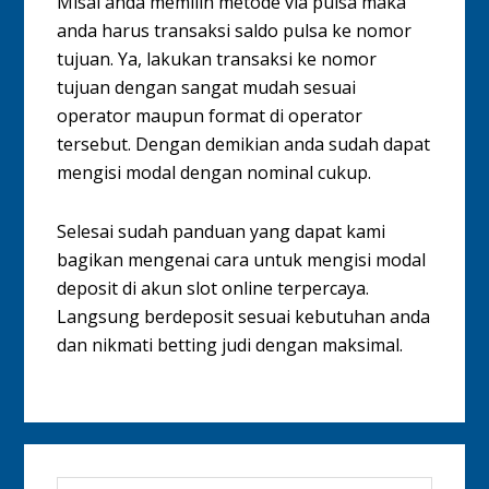
Misal anda memilih metode via pulsa maka
anda harus transaksi saldo pulsa ke nomor
tujuan. Ya, lakukan transaksi ke nomor
tujuan dengan sangat mudah sesuai
operator maupun format di operator
tersebut. Dengan demikian anda sudah dapat
mengisi modal dengan nominal cukup.
Selesai sudah panduan yang dapat kami
bagikan mengenai cara untuk mengisi modal
deposit di akun slot online terpercaya.
Langsung berdeposit sesuai kebutuhan anda
dan nikmati betting judi dengan maksimal.
Primary