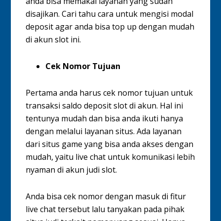
anda bisa memakai layanan yang sudah
disajikan. Cari tahu cara untuk mengisi modal
deposit agar anda bisa top up dengan mudah
di akun slot ini.
Cek Nomor Tujuan
Pertama anda harus cek nomor tujuan untuk
transaksi saldo deposit slot di akun. Hal ini
tentunya mudah dan bisa anda ikuti hanya
dengan melalui layanan situs. Ada layanan
dari situs game yang bisa anda akses dengan
mudah, yaitu live chat untuk komunikasi lebih
nyaman di akun judi slot.
Anda bisa cek nomor dengan masuk di fitur
live chat tersebut lalu tanyakan pada pihak