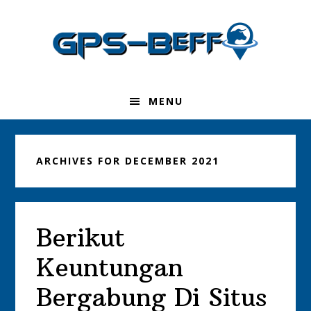
Skip
Skip
Skip
to
to
to
primary
main
primary
navigation
content
sidebar
MENU
ARCHIVES FOR DECEMBER 2021
Berikut
Keuntungan
Bergabung Di Situs