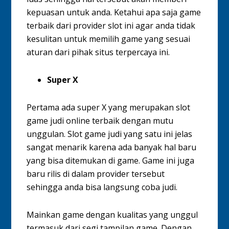
kepuasan untuk anda. Ketahui apa saja game
terbaik dari provider slot ini agar anda tidak
kesulitan untuk memilih game yang sesuai
aturan dari pihak situs terpercaya ini.
Super X
Pertama ada super X yang merupakan slot
game judi online terbaik dengan mutu
unggulan. Slot game judi yang satu ini jelas
sangat menarik karena ada banyak hal baru
yang bisa ditemukan di game. Game ini juga
baru rilis di dalam provider tersebut
sehingga anda bisa langsung coba judi.
Mainkan game dengan kualitas yang unggul
termasuk dari segi tampilan game. Dengan