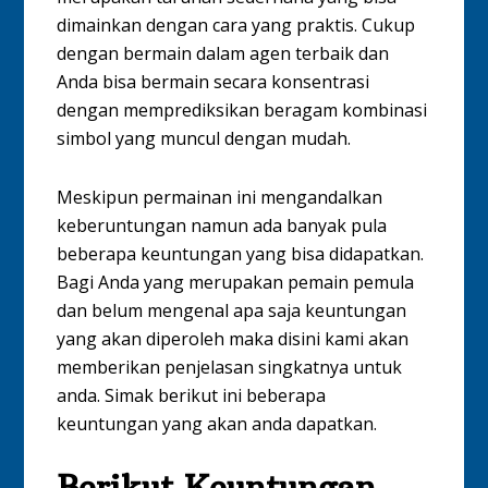
dimainkan dengan cara yang praktis. Cukup
dengan bermain dalam agen terbaik dan
Anda bisa bermain secara konsentrasi
dengan memprediksikan beragam kombinasi
simbol yang muncul dengan mudah.
Meskipun permainan ini mengandalkan
keberuntungan namun ada banyak pula
beberapa keuntungan yang bisa didapatkan.
Bagi Anda yang merupakan pemain pemula
dan belum mengenal apa saja keuntungan
yang akan diperoleh maka disini kami akan
memberikan penjelasan singkatnya untuk
anda. Simak berikut ini beberapa
keuntungan yang akan anda dapatkan.
Berikut Keuntungan