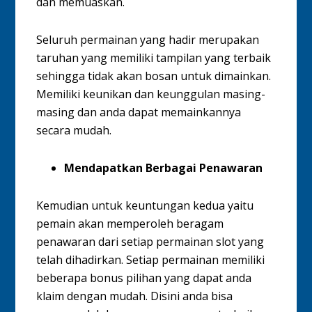
dan memuaskan.
Seluruh permainan yang hadir merupakan
taruhan yang memiliki tampilan yang terbaik
sehingga tidak akan bosan untuk dimainkan.
Memiliki keunikan dan keunggulan masing-
masing dan anda dapat memainkannya
secara mudah.
Mendapatkan Berbagai Penawaran
Kemudian untuk keuntungan kedua yaitu
pemain akan memperoleh beragam
penawaran dari setiap permainan slot yang
telah dihadirkan. Setiap permainan memiliki
beberapa bonus pilihan yang dapat anda
klaim dengan mudah. Disini anda bisa