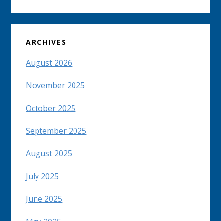
ARCHIVES
August 2026
November 2025
October 2025
September 2025
August 2025
July 2025
June 2025