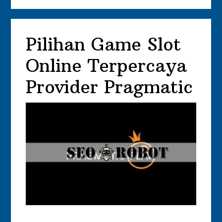
Pilihan Game Slot
Online Terpercaya
Provider Pragmatic