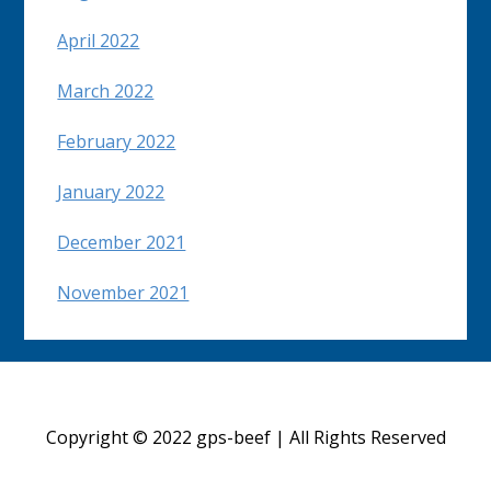
April 2022
March 2022
February 2022
January 2022
December 2021
November 2021
Copyright © 2022 gps-beef | All Rights Reserved