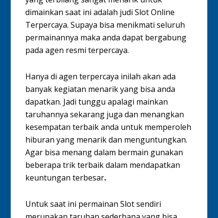
dimainkan saat ini adalah judi Slot Online
Terpercaya. Supaya bisa menikmati seluruh
permainannya maka anda dapat bergabung
pada agen resmi terpercaya.
Hanya di agen terpercaya inilah akan ada
banyak kegiatan menarik yang bisa anda
dapatkan. Jadi tunggu apalagi mainkan
taruhannya sekarang juga dan menangkan
kesempatan terbaik anda untuk memperoleh
hiburan yang menarik dan menguntungkan.
Agar bisa menang dalam bermain gunakan
beberapa trik terbaik dalam mendapatkan
keuntungan terbesar
.
Untuk saat ini permainan Slot sendiri
merupakan taruhan sederhana yang bisa