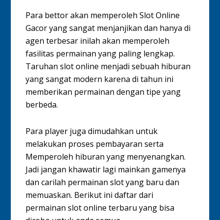
Para bettor akan memperoleh Slot Online
Gacor yang sangat menjanjikan dan hanya di
agen terbesar inilah akan memperoleh
fasilitas permainan yang paling lengkap.
Taruhan slot online menjadi sebuah hiburan
yang sangat modern karena di tahun ini
memberikan permainan dengan tipe yang
berbeda.
Para player juga dimudahkan untuk
melakukan proses pembayaran serta
Memperoleh hiburan yang menyenangkan.
Jadi jangan khawatir lagi mainkan gamenya
dan carilah permainan slot yang baru dan
memuaskan. Berikut ini daftar dari
permainan slot online terbaru yang bisa