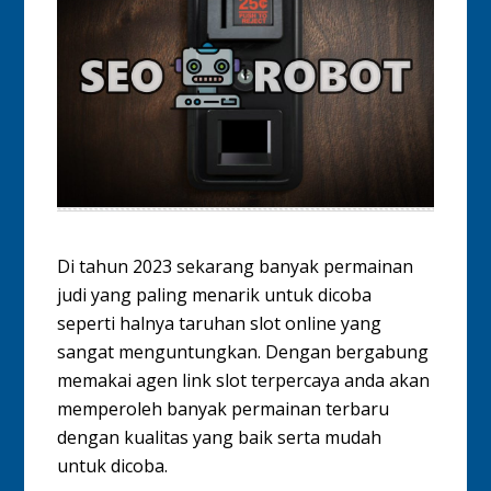
Di tahun 2023 sekarang banyak permainan
judi yang paling menarik untuk dicoba
seperti halnya taruhan slot online yang
sangat menguntungkan. Dengan bergabung
memakai agen link slot terpercaya anda akan
memperoleh banyak permainan terbaru
dengan kualitas yang baik serta mudah
untuk dicoba.