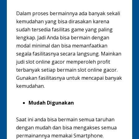
Dalam proses bermainnya ada banyak sekali
kemudahan yang bisa dirasakan karena
sudah tersedia fasilitas game yang paling
lengkap. Jadi Anda bisa bermain dengan
modal minimal dan bisa memanfaatkan
segala fasilitasnya secara langsung. Mainkan
judi slot online gacor memperoleh profit
terbanyak setiap bermain slot online gacor.
Gunakan fasilitasnya untuk mencapai banyak
kemudahan.
Mudah Digunakan
Saat ini anda bisa bermain semua taruhan
dengan mudah dan bisa mengakses semua
permainannya memakai Smartphone.