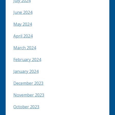
July 2024
June 2024
May 2024
April 2024
March 2024
February 2024
January 2024
December 2023
November 2023
October 2023