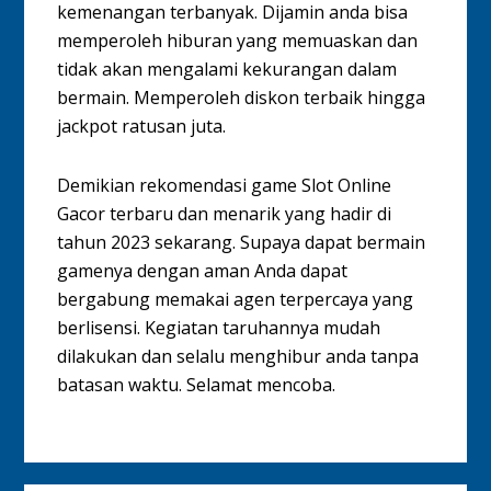
kemenangan terbanyak. Dijamin anda bisa
memperoleh hiburan yang memuaskan dan
tidak akan mengalami kekurangan dalam
bermain. Memperoleh diskon terbaik hingga
jackpot ratusan juta.
Demikian rekomendasi game Slot Online
Gacor terbaru dan menarik yang hadir di
tahun 2023 sekarang. Supaya dapat bermain
gamenya dengan aman Anda dapat
bergabung memakai agen terpercaya yang
berlisensi. Kegiatan taruhannya mudah
dilakukan dan selalu menghibur anda tanpa
batasan waktu. Selamat mencoba.