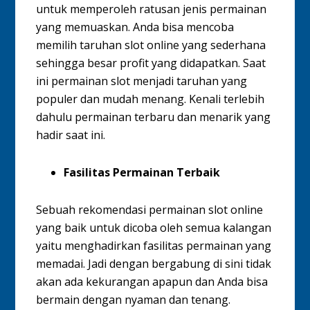
untuk memperoleh ratusan jenis permainan
yang memuaskan. Anda bisa mencoba
memilih taruhan slot online yang sederhana
sehingga besar profit yang didapatkan. Saat
ini permainan slot menjadi taruhan yang
populer dan mudah menang. Kenali terlebih
dahulu permainan terbaru dan menarik yang
hadir saat ini.
Fasilitas Permainan Terbaik
Sebuah rekomendasi permainan slot online
yang baik untuk dicoba oleh semua kalangan
yaitu menghadirkan fasilitas permainan yang
memadai. Jadi dengan bergabung di sini tidak
akan ada kekurangan apapun dan Anda bisa
bermain dengan nyaman dan tenang.