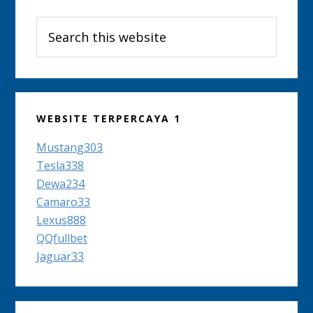
Primary
Search
Sidebar
this
website
WEBSITE TERPERCAYA 1
Mustang303
Tesla338
Dewa234
Camaro33
Lexus888
QQfullbet
Jaguar33