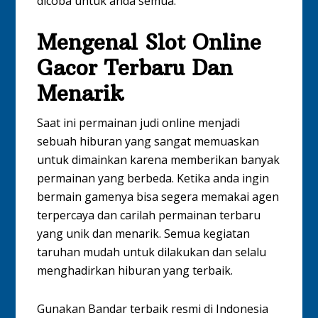
dicoba untuk anda semua.
Mengenal Slot Online
Gacor Terbaru Dan
Menarik
Saat ini permainan judi online menjadi
sebuah hiburan yang sangat memuaskan
untuk dimainkan karena memberikan banyak
permainan yang berbeda. Ketika anda ingin
bermain gamenya bisa segera memakai agen
terpercaya dan carilah permainan terbaru
yang unik dan menarik. Semua kegiatan
taruhan mudah untuk dilakukan dan selalu
menghadirkan hiburan yang terbaik.
Gunakan Bandar terbaik resmi di Indonesia