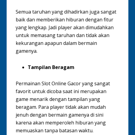
Semua taruhan yang dihadirkan juga sangat
baik dan memberikan hiburan dengan fitur
yang lengkap. Jadi player akan dimudahkan
untuk memasang taruhan dan tidak akan
kekurangan apapun dalam bermain
gamenya.
Tampilan Beragam
Permainan Slot Online Gacor yang sangat
favorit untuk dicoba saat ini merupakan
game menarik dengan tampilan yang
beragam. Para player tidak akan mudah
jenuh dengan bermain gamenya di sini
karena akan memperoleh hiburan yang
memuaskan tanpa batasan waktu.