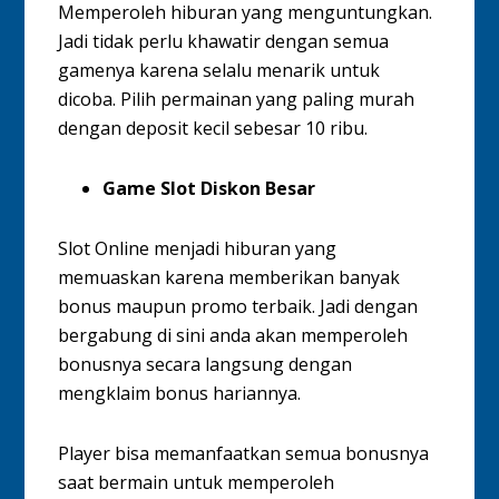
Memperoleh hiburan yang menguntungkan.
Jadi tidak perlu khawatir dengan semua
gamenya karena selalu menarik untuk
dicoba. Pilih permainan yang paling murah
dengan deposit kecil sebesar 10 ribu.
Game Slot Diskon Besar
Slot Online menjadi hiburan yang
memuaskan karena memberikan banyak
bonus maupun promo terbaik. Jadi dengan
bergabung di sini anda akan memperoleh
bonusnya secara langsung dengan
mengklaim bonus hariannya.
Player bisa memanfaatkan semua bonusnya
saat bermain untuk memperoleh