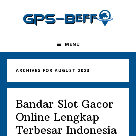
Skip
Skip
Skip
to
to
to
primary
main
primary
navigation
content
sidebar
MENU
ARCHIVES FOR AUGUST 2023
Bandar Slot Gacor
Online Lengkap
Terbesar Indonesia