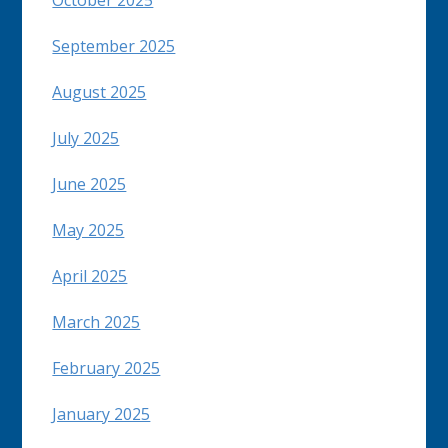
September 2025
August 2025
July 2025
June 2025
May 2025
April 2025
March 2025
February 2025
January 2025