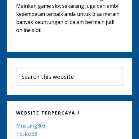
Mainkan game slot sekarang juga dan ambil
kesempatan terbaik anda untuk bisa meraih
banyak keuntungan di dalam bermain judi
online slot.
Primary
Search
Sidebar
this
website
WEBSITE TERPERCAYA 1
Mustang303
Tesla338