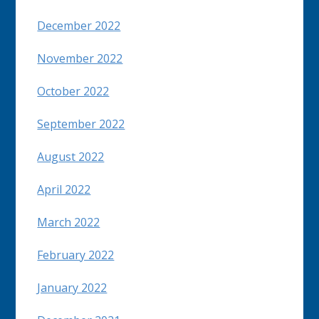
December 2022
November 2022
October 2022
September 2022
August 2022
April 2022
March 2022
February 2022
January 2022