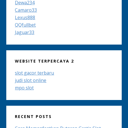
Dewa234
Camaro33
Lexus888
QQfullbet
Jaguar33
WEBSITE TERPERCAYA 2
slot gacor terbaru
judi slot online
mpo slot
RECENT POSTS