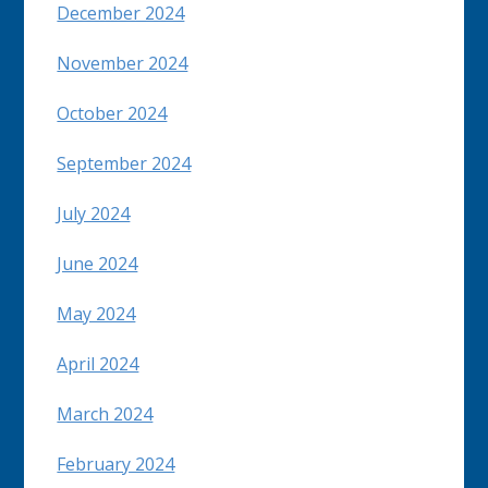
December 2024
November 2024
October 2024
September 2024
July 2024
June 2024
May 2024
April 2024
March 2024
February 2024