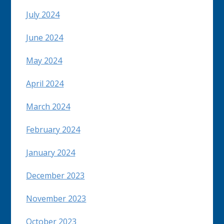
July 2024
June 2024
May 2024
April 2024
March 2024
February 2024
January 2024
December 2023
November 2023
October 2023