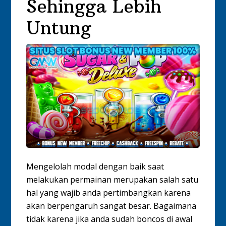
Sehingga Lebih
Untung
Mengelolah modal dengan baik saat
melakukan permainan merupakan salah satu
hal yang wajib anda pertimbangkan karena
akan berpengaruh sangat besar. Bagaimana
tidak karena jika anda sudah boncos di awal