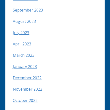
September 2023
August 2023
July 2023
April 2023
March 2023
January 2023
December 2022
November 2022
October 2022