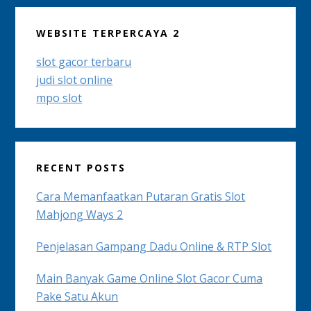
WEBSITE TERPERCAYA 2
slot gacor terbaru
judi slot online
mpo slot
RECENT POSTS
Cara Memanfaatkan Putaran Gratis Slot
Mahjong Ways 2
Penjelasan Gampang Dadu Online & RTP Slot
Main Banyak Game Online Slot Gacor Cuma
Pake Satu Akun