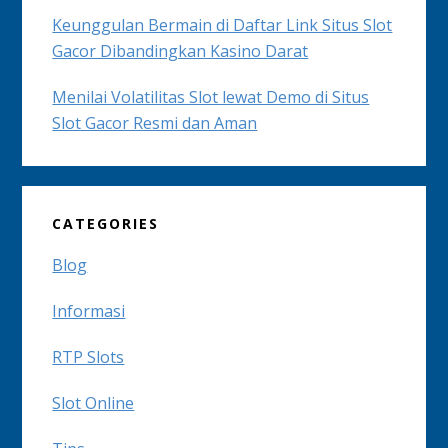
Keunggulan Bermain di Daftar Link Situs Slot
Gacor Dibandingkan Kasino Darat
Menilai Volatilitas Slot lewat Demo di Situs
Slot Gacor Resmi dan Aman
CATEGORIES
Blog
Informasi
RTP Slots
Slot Online