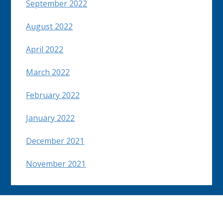
September 2022
August 2022
April 2022
March 2022
February 2022
January 2022
December 2021
November 2021