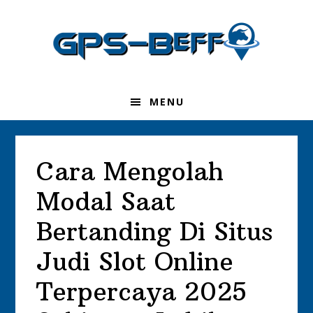
Skip
Skip
Skip
to
to
to
primary
main
primary
navigation
content
sidebar
MENU
Cara Mengolah
Modal Saat
Bertanding Di Situs
Judi Slot Online
Terpercaya 2025