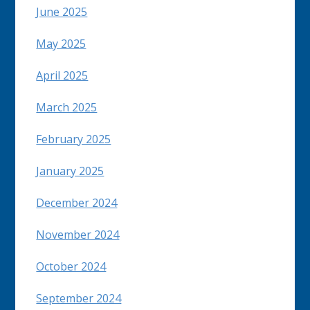
June 2025
May 2025
April 2025
March 2025
February 2025
January 2025
December 2024
November 2024
October 2024
September 2024