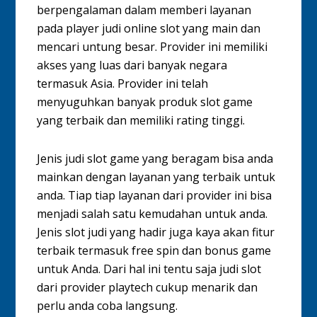
berpengalaman dalam memberi layanan
pada player judi online slot yang main dan
mencari untung besar. Provider ini memiliki
akses yang luas dari banyak negara
termasuk Asia. Provider ini telah
menyuguhkan banyak produk slot game
yang terbaik dan memiliki rating tinggi.
Jenis judi slot game yang beragam bisa anda
mainkan dengan layanan yang terbaik untuk
anda. Tiap tiap layanan dari provider ini bisa
menjadi salah satu kemudahan untuk anda.
Jenis slot judi yang hadir juga kaya akan fitur
terbaik termasuk free spin dan bonus game
untuk Anda. Dari hal ini tentu saja judi slot
dari provider playtech cukup menarik dan
perlu anda coba langsung.