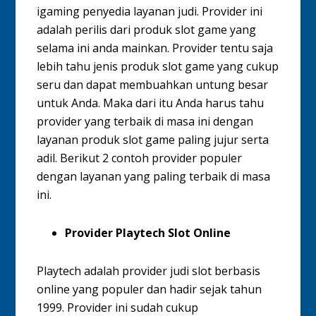
igaming penyedia layanan judi. Provider ini
adalah perilis dari produk slot game yang
selama ini anda mainkan. Provider tentu saja
lebih tahu jenis produk slot game yang cukup
seru dan dapat membuahkan untung besar
untuk Anda. Maka dari itu Anda harus tahu
provider yang terbaik di masa ini dengan
layanan produk slot game paling jujur serta
adil. Berikut 2 contoh provider populer
dengan layanan yang paling terbaik di masa
ini.
Provider Playtech Slot Online
Playtech adalah provider judi slot berbasis
online yang populer dan hadir sejak tahun
1999. Provider ini sudah cukup