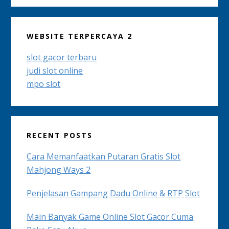
WEBSITE TERPERCAYA 2
slot gacor terbaru
judi slot online
mpo slot
RECENT POSTS
Cara Memanfaatkan Putaran Gratis Slot
Mahjong Ways 2
Penjelasan Gampang Dadu Online & RTP Slot
Main Banyak Game Online Slot Gacor Cuma