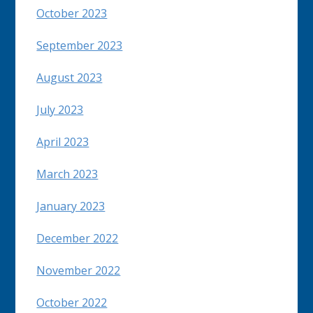
October 2023
September 2023
August 2023
July 2023
April 2023
March 2023
January 2023
December 2022
November 2022
October 2022