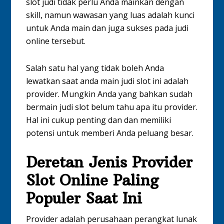
slot judi tidak perlu Anda mainkan dengan
skill, namun wawasan yang luas adalah kunci
untuk Anda main dan juga sukses pada judi
online tersebut.
Salah satu hal yang tidak boleh Anda
lewatkan saat anda main judi slot ini adalah
provider. Mungkin Anda yang bahkan sudah
bermain judi slot belum tahu apa itu provider.
Hal ini cukup penting dan dan memiliki
potensi untuk memberi Anda peluang besar.
Deretan Jenis Provider
Slot Online Paling
Populer Saat Ini
Provider adalah perusahaan perangkat lunak